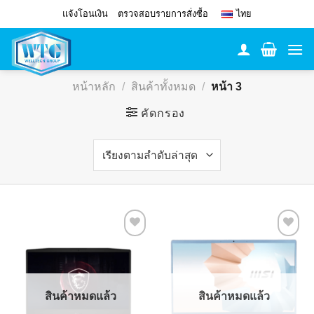
Skip
แจ้งโอนเงิน
ตรวจสอบรายการสั่งซื้อ
ไทย
to
content
หน้าหลัก
/
สินค้าทั้งหมด
/
หน้า 3
คัดกรอง
Add to
Add to
Wishlist
Wishlist
สินค้าหมดแล้ว
สินค้าหมดแล้ว