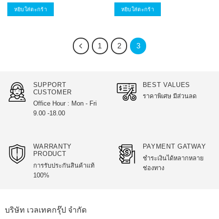
was:
is:
was:
is:
1,900 บาท.
1,890 บาท.
2,290 บาท.
2,190 บ
หยิบใส่ตะกร้า
หยิบใส่ตะกร้า
1
2
3
SUPPORT
BEST VALUES
CUSTOMER
ราคาพิเศษ มีส่วนลด
Office Hour : Mon - Fri
9.00 -18.00
WARRANTY
PAYMENT GATWAY
PRODUCT
ชำระเงินได้หลากหลาย
การรับประกันสินค้าแท้
ช่องทาง
100%
บริษัท เวลเทคกรุ๊ป จำกัด