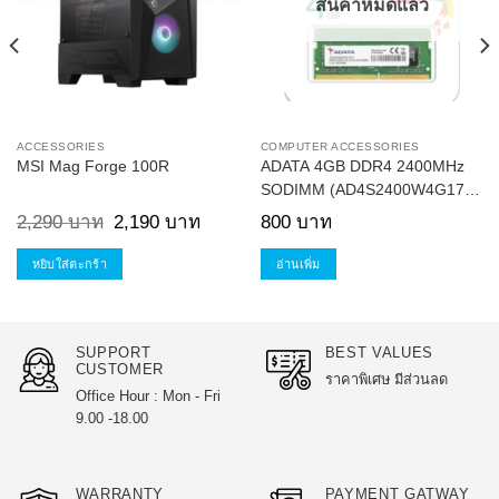
สินค้าหมดแล้ว
ท
h
บาท
ACCESSORIES
COMPUTER ACCESSORIES
MSI Mag Forge 100R
ADATA 4GB DDR4 2400MHz
SODIMM (AD4S2400W4G17-
R)
Original
Current
2,290
บาท
2,190
บาท
800
บาท
price
price
was:
is:
2,290 บาท.
2,190 บาท.
หยิบใส่ตะกร้า
อ่านเพิ่ม
SUPPORT
BEST VALUES
CUSTOMER
ราคาพิเศษ มีส่วนลด
Office Hour : Mon - Fri
9.00 -18.00
WARRANTY
PAYMENT GATWAY