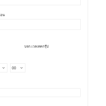
โอน
บจก.เวลเทคกรุ๊ป