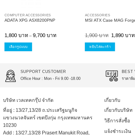
COMPUTER ACCESSORIES
ACCESSORIES
ADATA XPG ASX8200PNP
MSI ATX Case MAG Forg
Price
Original
1,800
บาท
9,700
บาท
1,900
บาท
1,890
บาท
–
range:
price
1,800 บาท
was:
through
1,900 บาท.
เลือกรูปแบบ
หยิบใส่ตะกร้า
9,700 บาท
This
product
has
SUPPORT CUSTOMER
BEST 
multiple
Office Hour : Mon - Fri 9.00 -18.00
ราคาพิเ
variants.
The
options
บริษัท เวลเทคกรุ๊ป จำกัด
เกี่ยวกับ
may
be
ที่อยู่ :
13/27,13/28 ถ.ประเสริฐมนูกิจ
เกี่ยวกับบริษัท
chosen
แขวงนวลจันทร์ เขตบึงกุ่ม กรุงเทพมหานคร
วิธีการสั่งซื้อ
on
10230
the
แจ้งชำระเงิน
Add :
13/27,13/28 Prasert Manukit Road,