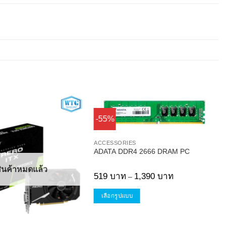
-55%
Add to
Add to
ACCESSORIES
Wishlist
Wishlist
ADATA DDR4 2666 DRAM PC
ินค้าหมดแล้ว
Price
519
บาท
1,390
บาท
–
range:
519 บาท
through
เลือกรูปแบบ
1,390 บาท
This
product