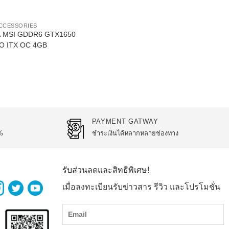
has
multiple
CCESSORIES
variants.
A MSI GDDR6 GTX1650
The
O ITX OC 4GB
options
may
be
chosen
on
the
PAYMENT GATWAY
product
%
ชำระเงินได้หลากหลายช่องทาง
page
รับส่วนลดและสิทธิพิเศษ!
เมื่อลงทะเบียนรับข่าวสาร รีวิว และโปรโมชั่น