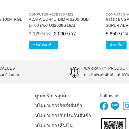
COMPUTER ACCESSORIES
COMPUTER A
e 100M RGB
ADATA DDR4U-DIMM 3200-8GB-
การ์ดจอ VG
DT60 (AX4U32008G16A)
SUPER AER
Current
Original
Current
3,129
บาท
2,090
บาท
5,850
บาท
price
price
price
is:
was:
is:
1,890 บาท.
3,129 บาท.
2,090 บาท.
หยิบใส่ตะกร้า
อ่านเพิ่ม
VALUES
WARRANTY PRODUCT
ศษ มีส่วนลด
การรับประกันสินค้าแท้ 100
ศูนย์บริการลูกค้า
Follow us
นโยบายการจัดส่งสินค้า
นโยบายการรับประกันสินค้า
นโยบายการคืนเงิน