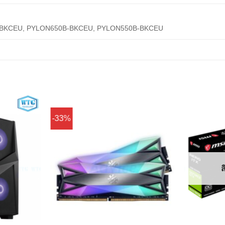
BKCEU, PYLON650B-BKCEU, PYLON550B-BKCEU
-33%
Add to
Add to
Wishlist
Wishlist
ส