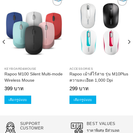
Add to
Add to
Wishlist
Wishlist
KEYBOARD&MOUSE
ACCESSORIES
Rapoo M100 Silent Multi-mode
Rapoo เม้าส์ไร้สาย รุ่น M10Plus
Wireless Mouse
ความละเอียด 1,000 Dpi
399
บาท
299
บาท
เลือกรูปแบบ
เลือกรูปแบบ
This
This
product
product
has
has
SUPPORT
BEST VALUES
multiple
multiple
CUSTOMER
ราคาพิเศษ มีส่วนลด
variants.
variants.