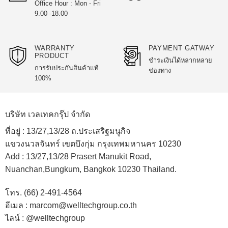
Office Hour : Mon - Fri
The
The
9.00 -18.00
options
options
may
may
be
be
WARRANTY
PAYMENT GATWAY
chosen
chosen
PRODUCT
ชำระเงินได้หลากหลาย
on
on
การรับประกันสินค้าแท้
ช่องทาง
the
the
100%
product
product
page
page
บริษัท เวลเทคกรุ๊ป จำกัด
ที่อยู่ :
13/27,13/28 ถ.ประเสริฐมนูกิจ
แขวงนวลจันทร์ เขตบึงกุ่ม กรุงเทพมหานคร 10230
Add :
13/27,13/28 Prasert Manukit Road,
Nuanchan,Bungkum, Bangkok 10230 Thailand.
โทร. (66) 2-491-4564
อีเมล : marcom@welltechgroup.co.th
ไลน์ : @welltechgroup