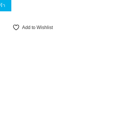
 – UC150 – Skype for Business ชิ้น
ร้า
Add to Wishlist