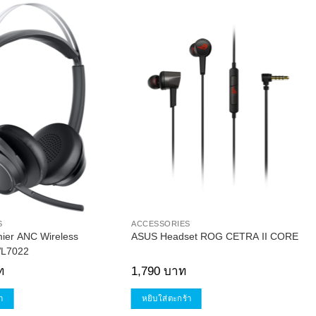
Add to
Add to
Wishlist
Wishlist
S
ACCESSORIES
ier ANC Wireless
ASUS Headset ROG CETRA II CORE
WL7022
ท
1,790
บาท
า
หยิบใส่ตะกร้า