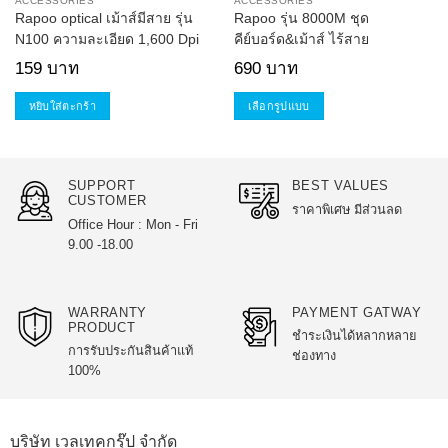
ACCESSORIES
ACCESSORIES
Rapoo optical เม้าส์มีสาย รุ่น
Rapoo รุ่น 8000M ชุด
N100 ความละเอียด 1,600 Dpi
คีย์บอร์ด&เม้าส์ ไร้สาย
159
บาท
690
บาท
หยิบใส่ตะกร้า
เลือกรูปแบบ
This
product
has
SUPPORT
BEST VALUES
multiple
CUSTOMER
ราคาพิเศษ มีส่วนลด
variants.
Office Hour : Mon - Fri
The
9.00 -18.00
options
may
be
WARRANTY
PAYMENT GATWAY
chosen
PRODUCT
ชำระเงินได้หลากหลาย
on
การรับประกันสินค้าแท้
ช่องทาง
the
100%
product
page
บริษัท เวลเทคกรุ๊ป จำกัด