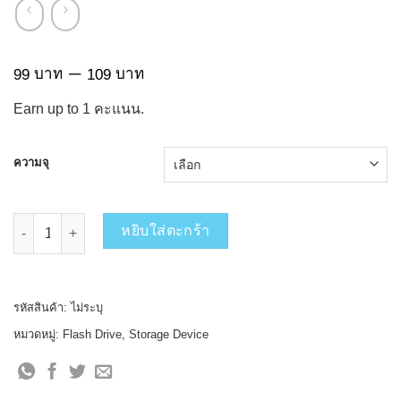
Price
–
บาท
บาท
99
109
range:
Earn up to
1
คะแนน.
99 บาท
through
109 บาท
ความจุ
จำนวน DAHUA FLASHDRIVE รุ่น DHI-USB-U106-20 ความจุ 16GB-3
หยิบใส่ตะกร้า
รหัสสินค้า:
ไม่ระบุ
หมวดหมู่:
Flash Drive
,
Storage Device