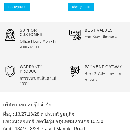
119 บาท
through
เลือกรูปแบบ
เลือกรูปแบบ
229 บาท
This
This
product
product
has
has
SUPPORT
BEST VALUES
multiple
multiple
CUSTOMER
ราคาพิเศษ มีส่วนลด
variants.
variants.
Office Hour : Mon - Fri
The
The
9.00 -18.00
options
options
may
may
be
be
WARRANTY
PAYMENT GATWAY
chosen
chosen
PRODUCT
ชำระเงินได้หลากหลาย
on
on
การรับประกันสินค้าแท้
ช่องทาง
the
the
100%
product
product
page
page
บริษัท เวลเทคกรุ๊ป จำกัด
ที่อยู่ :
13/27,13/28 ถ.ประเสริฐมนูกิจ
แขวงนวลจันทร์ เขตบึงกุ่ม กรุงเทพมหานคร 10230
Add :
13/27,13/28 Prasert Manukit Road,