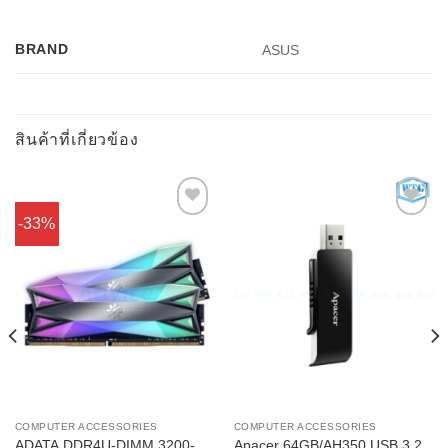
BRAND
ASUS
สินค้าที่เกี่ยวข้อง
-33%
Add to
Add to
Wishlist
Wishlist
ท
h
บาท
COMPUTER ACCESSORIES
COMPUTER ACCESSORIES
ADATA DDR4U-DIMM 3200-
Apacer 64GB/AH350 USB 3.2