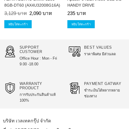
8GB-DT60 (AX4U32008G16A)
HANDY DRIVE
Original
Current
3,129
บาท
2,090
บาท
235
บาท
price
price
was:
is:
3,129 บาท.
2,090 บาท.
หยิบใส่ตะกร้า
หยิบใส่ตะกร้า
SUPPORT
BEST VALUES
CUSTOMER
ราคาพิเศษ มีส่วนลด
Office Hour : Mon - Fri
9.00 -18.00
WARRANTY
PAYMENT GATWAY
PRODUCT
ชำระเงินได้หลากหลาย
การรับประกันสินค้าแท้
ช่องทาง
100%
บริษัท เวลเทคกรุ๊ป จำกัด