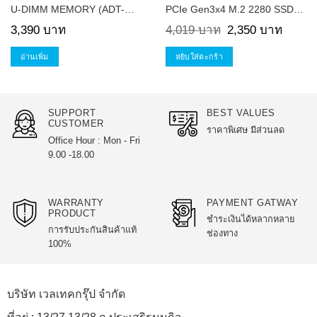
U-DIMM MEMORY (ADT-
PCIe Gen3x4 M.2 2280 SSD
AD4U320038G22RGN)
(ASX6000LNP-1TT-C)
Original
Current
3,390
บาท
4,019
บาท
2,350
บาท
price
price
was:
is:
4,019 บาท.
2,350 บ
อ่านเพิ่ม
หยิบใส่ตะกร้า
SUPPORT
BEST VALUES
CUSTOMER
ราคาพิเศษ มีส่วนลด
Office Hour : Mon - Fri
9.00 -18.00
WARRANTY
PAYMENT GATWAY
PRODUCT
ชำระเงินได้หลากหลาย
การรับประกันสินค้าแท้
ช่องทาง
100%
บริษัท เวลเทคกรุ๊ป จำกัด