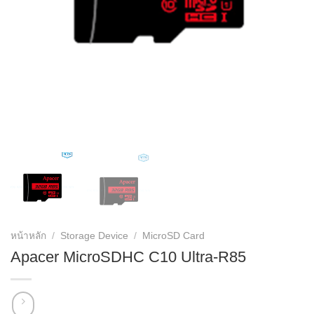
หน้าหลัก
/
Storage Device
/
MicroSD Card
Apacer MicroSDHC C10 Ultra-R85