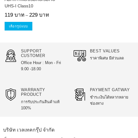
UHS-I Class10
Price
119
บาท
229
บาท
–
range:
119 บาท
through
เลือกรูปแบบ
229 บาท
This
product
has
SUPPORT
BEST VALUES
multiple
CUSTOMER
ราคาพิเศษ มีส่วนลด
variants.
Office Hour : Mon - Fri
The
9.00 -18.00
options
may
be
WARRANTY
PAYMENT GATWAY
chosen
PRODUCT
ชำระเงินได้หลากหลาย
on
การรับประกันสินค้าแท้
ช่องทาง
the
100%
product
page
บริษัท เวลเทคกรุ๊ป จำกัด