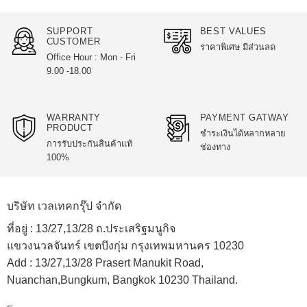
product
has
SUPPORT
BEST VALUES
multiple
CUSTOMER
ราคาพิเศษ มีส่วนลด
variants.
Office Hour : Mon - Fri
The
9.00 -18.00
options
may
be
WARRANTY
PAYMENT GATWAY
chosen
PRODUCT
ชำระเงินได้หลากหลาย
on
การรับประกันสินค้าแท้
ช่องทาง
the
100%
product
page
บริษัท เวลเทคกรุ๊ป จำกัด
ที่อยู่ :
13/27,13/28 ถ.ประเสริฐมนูกิจ
แขวงนวลจันทร์ เขตบึงกุ่ม กรุงเทพมหานคร 10230
Add :
13/27,13/28 Prasert Manukit Road,
Nuanchan,Bungkum, Bangkok 10230 Thailand.