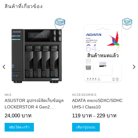
สินค้าที่เกี่ยวข้อง
Add to
Add to
Wishlist
Wishlist
สินค้าหมดแล้ว
NAS
ACCESSORIES
ASUSTOR อุปกรณ์จัดเก็บข้อมูล
ADATA microSDXC/SDHC
LOCKERSTOR 4 Gen2
UHS-I Class10
(AS6704T)
nt
Price
24,000
บาท
119
บาท
229
บาท
–
range:
119 บาท
 บาท.
through
หยิบใส่ตะกร้า
เลือกรูปแบบ
229 บาท
This