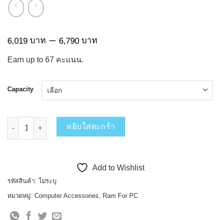
Price
–
บาท
บาท
6,019
6,790
range:
Earn up to
67
คะแนน.
6,019 บาท
through
6,790 บาท
Capacity
จำนวน Acer Ram Pallas II DDR5 U-DIMM Heat-sink ชิ้น
หยิบใส่ตะกร้า
Add to Wishlist
รหัสสินค้า:
ไม่ระบุ
หมวดหมู่:
Computer Accessories
,
Ram For PC