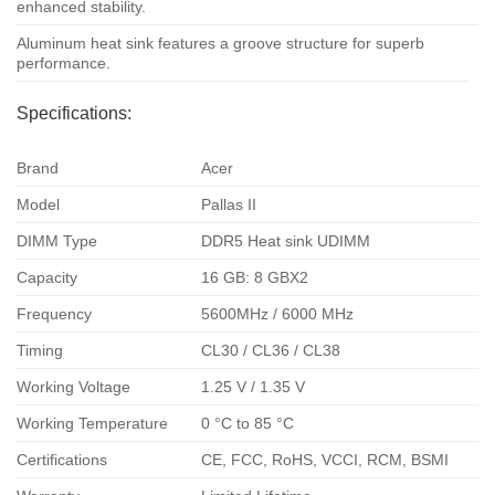
enhanced stability.
Aluminum heat sink features a groove structure for superb
performance.
Specifications:
Brand
Acer
Model
Pallas II
DIMM Type
DDR5 Heat sink UDIMM
Capacity
16 GB: 8 GBX2
Frequency
5600MHz / 6000 MHz
Timing
CL30 / CL36 / CL38
Working Voltage
1.25 V / 1.35 V
Working Temperature
0 °C to 85 °C
Certifications
CE, FCC, RoHS, VCCI, RCM, BSMI