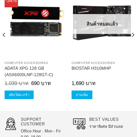
-34%
Add to
Add to
Wishlist
Wishlist
สินค้าหมดแล้ว
COMPUTER ACCESSORIES
COMPUTER ACCESSORIES
ADATA XPG 128 GB
BIOSTAR H310MHP
(ASX6000LNP-128GT-C)
Original
Current
1,039
บาท
690
บาท
1,690
บาท
price
price
was:
is:
1,039 บาท.
690 บาท.
หยิบใส่ตะกร้า
อ่านเพิ่ม
SUPPORT
BEST VALUES
CUSTOMER
ราคาพิเศษ มีส่วนลด
Office Hour : Mon - Fri