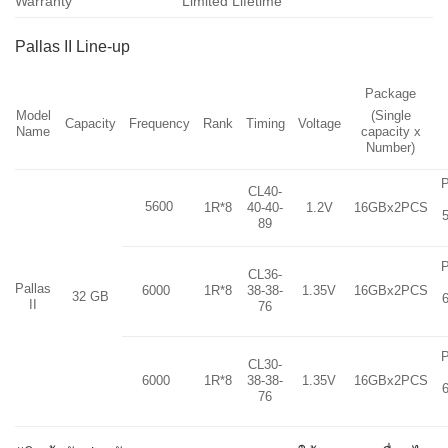
Warranty
Limited Lifetime
Pallas II Line-up
Package
Model
(Single
Capacity
Frequency
Rank
Timing
Voltage
Name
capacity x
Number)
P
CL40-
5600
1R*8
40-40-
1.2V
16GBx2PCS
89
P
CL36-
Pallas
1R*8
38-38-
1.35V
16GBx2PCS
6000
32 GB
II
76
P
CL30-
6000
1R*8
38-38-
1.35V
16GBx2PCS
76