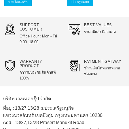
หยิบใส่ตะกร้า
เลือกรูปแบบ
This
product
has
SUPPORT
BEST VALUES
multiple
CUSTOMER
ราคาพิเศษ มีส่วนลด
variants.
Office Hour : Mon - Fri
The
9.00 -18.00
options
may
be
WARRANTY
PAYMENT GATWAY
chosen
PRODUCT
ชำระเงินได้หลากหลาย
on
การรับประกันสินค้าแท้
ช่องทาง
the
100%
product
page
บริษัท เวลเทคกรุ๊ป จำกัด
ที่อยู่ :
13/27,13/28 ถ.ประเสริฐมนูกิจ
แขวงนวลจันทร์ เขตบึงกุ่ม กรุงเทพมหานคร 10230
Add :
13/27,13/28 Prasert Manukit Road,