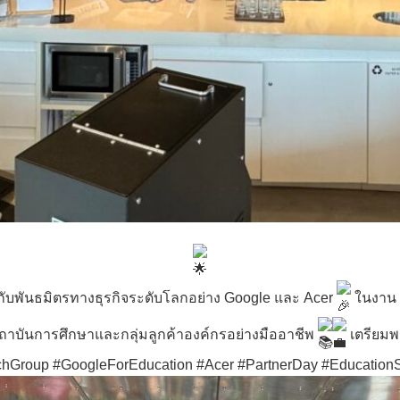
กับพันธมิตรทางธุรกิจระดับโลกอย่าง Google และ Acer
ในงาน G
สถาบันการศึกษาและกลุ่มลูกค้าองค์กรอย่างมืออาชีพ
เตรียมพร
chGroup
#GoogleForEducation
#Acer
#PartnerDay
#EducationS