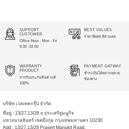
product
has
multiple
variants.
The
SUPPORT
BEST VALUES
options
CUSTOMER
ราคาพิเศษ มีส่วนลด
may
Office Hour : Mon - Fri
be
9.00 -18.00
chosen
on
the
WARRANTY
PAYMENT GATWAY
product
PRODUCT
ชำระเงินได้หลากหลาย
page
การรับประกันสินค้าแท้
ช่องทาง
100%
บริษัท เวลเทคกรุ๊ป จำกัด
ที่อยู่ :
13/27,13/28 ถ.ประเสริฐมนูกิจ
แขวงนวลจันทร์ เขตบึงกุ่ม กรุงเทพมหานคร 10230
Add :
13/27,13/28 Prasert Manukit Road,